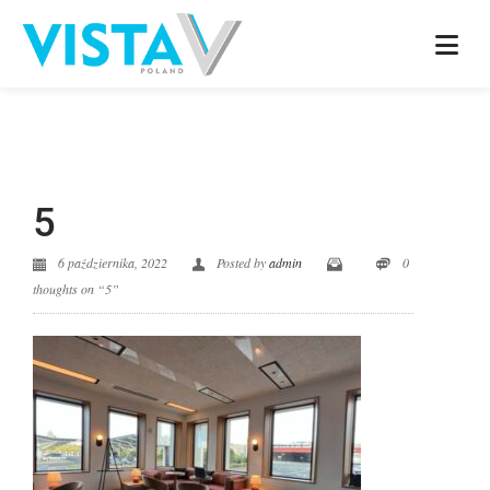
5
6 października, 2022
Posted by
admin
0
thoughts on “5”